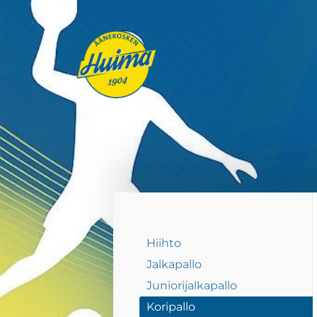
Siirry
sivun
sisältöön
Äänekosken Huima ry
Hiihto
Jalkapallo
Juniorijalkapallo
Koripallo