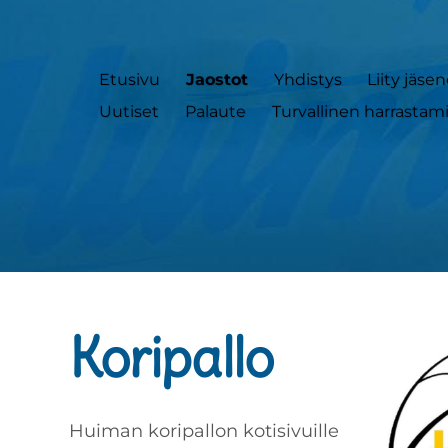
Etusivu
Jaostot
Yhdistys
Liity jäse
Uutiset
Palaute
Turvallinen harrastam
Koripallo
Huiman koripallon kotisivuille