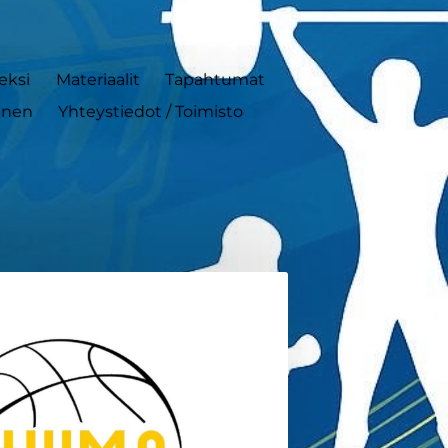
neksi
Materiaalit
Tapahtumat
inen
Yhteystiedot / Toimisto