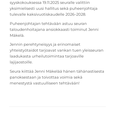
syyskokouksessa 19.11.2025 seuralle valittiin
yksimielisesti uusi hallitus sekä puheenjohtaja
tulevalle kaksivuotiskaudelle 2026–2028.
Puheenjohtajan tehtävään astuu seuran
taloudenhoitajana ansiokkaasti toiminut Jenni
Mäkelä.
Jennin perehtyneisyys ja erinomaiset
yhteistyötaidot tarjoavat vankan tuen yleisseuran
laadukasta urheilutoimintaa tarjoaville
lajijaostoille.
Seura kiittää Jenni Mäkelää hänen tähänastisesta
panoksestaan ja toivottaa voimia sekä
menestystä vastuulliseen tehtävään!