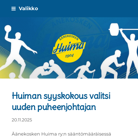
Siirry
Valikko
sivun
sisältöön
Äänekosken Huima ry
Huiman syyskokous valitsi
uuden puheenjohtajan
20.11.2025
Äänekosken Huima ry:n sääntömääräisessä