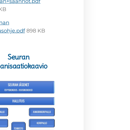
an+säännöt.pdf
 KB
man
usohje.pdf
898 KB
Seuran
anisaatiokaavio