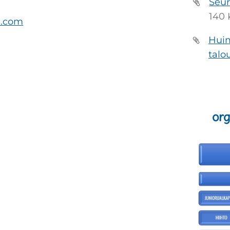
Seur
140
l.com
Hui
talo
org