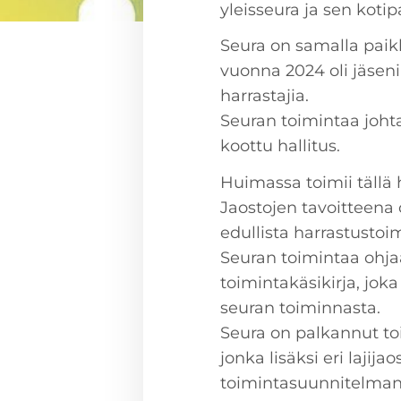
yleisseura ja sen kot
Seura on samalla paik
vuonna 2024 oli jäseni
harrastajia.
Seuran toimintaa johtaa
koottu hallitus.
Huimassa toimii tällä h
Jaostojen tavoitteena o
edullista harrastustoim
Seuran toimintaa ohja
toimintakäsikirja, joka
seuran toiminnasta.
Seura on palkannut to
jonka lisäksi eri lajija
toimintasuunnitelman