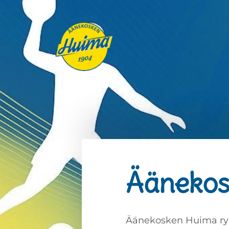
Siirry
sivun
sisältöön
Äänekosken Huima ry
Äänekos
Äänekosken Huima ry 