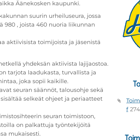
ipaikka Äänekosken kaupunki.
kakunnan suurin urheiluseura, jossa
ä 980 , joista 460 nuoria liikunnan
 aktiivisista toimijoista ja jäsenistä
etkellä yhdeksän aktiivista lajijaostoa.
n tarjota laadukasta, turvallista ja
intaa, joka sopii kaikille.
To
avat seuran säännöt, talousohje sekä
 sisältää selkeät ohjeet ja periaatteet
Toim
f
274
imistosihteerin seuran toimistoon,
ostoilla on palkattuja työntekijöitä
sa mukaisesti.
Toim