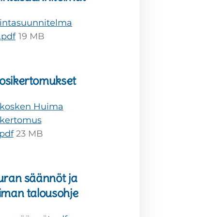
intasuunnitelma
.pdf
19 MB
osikertomukset
kosken Huima
ikertomus
pdf
23 MB
uran säännöt ja
iman talousohje