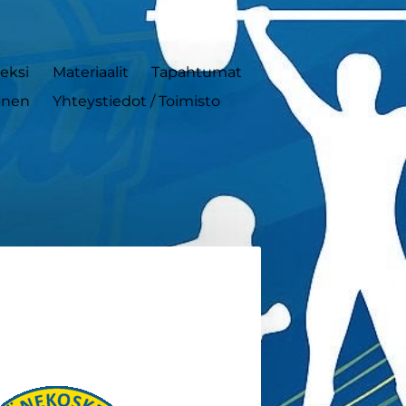
neksi
Materiaalit
Tapahtumat
inen
Yhteystiedot / Toimisto