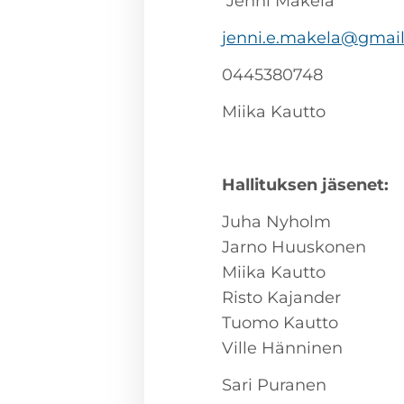
Jenni Mäkelä
jenni.e.makela@gmai
0445380748
Miika Kautto
Hallituksen jäsenet:
Juha Nyholm
Jarno Huuskonen
Miika Kautto
Risto Kajander
Tuomo Kautto
Ville Hänninen
Sari Puranen