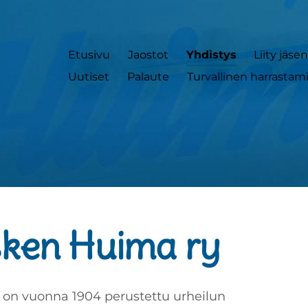
Etusivu
Jaostot
Yhdistys
Liity jäse
Uutiset
Palaute
Turvallinen harrastam
ken Huima ry
on vuonna 1904 perustettu urheilun