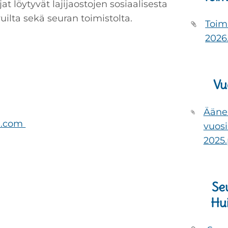
t löytyvät lajijaostojen sosiaalisesta
uilta sekä seuran toimistolta.
Toim
2026
Vu
Ääne
l.com
vuos
2025.
Se
Hu