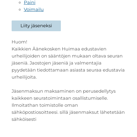
Paini
Voimailu
Liity jäseneksi
Huom!
Kaikkien Äänekosken Huimaa edustavien
urheilijoiden on sääntöjen mukaan oltava seuran
jäseniä. Jaostojen jäseniä ja valmentajia
pyydetään tiedottamaan asiasta seuraa edustavia
urheilijoita.
Jäsenmaksun maksaminen on perusedellytys
kaikkeen seuratoimintaan osallistumiselle.
Ilmoitathan toimistolle oman
sähköpostiosoitteesi. sillä jäsenmaksut lähetetään
sähköisesti