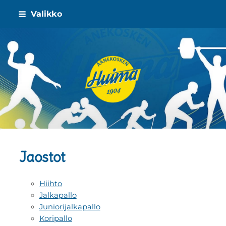
Siirry
Valikko
sivun
sisältöön
Äänekosken Huima ry
Jaostot
Hiihto
Jalkapallo
Juniorijalkapallo
Koripallo