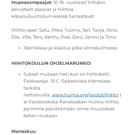
Hopeasompaajat:
10-16 -vuotiaat/ hiihdon
perusteet osaavat ja hiihtoa
kilpailu/kuntoilumielessä harrastavat.
Hiihto-opet: Satu, Mika, Tuomo, Jari, Tanja, Nina,
Ella, Ville, Tero, Kerttu, Pasi, Eero, Jarmo ja Timo
Tekniikkaa ja kisailua pilke silmäkulmassa
HIIHTOKOULUN OHJELMARUNKO:
Sukset mukaan heti kun on hiihtokelit.
Pakkasraja -15 C. Epäselvissä tilanteissa
tarkista
nettisivuilta,
www.huima.org/jaostot/hiihto
t
ai Facebookista Äänekosken Huima Hiihto,
pyrimme päivittämään sinne muutokset
kelien mukaan.
Marraskuu