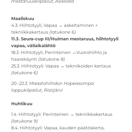
mestaruuskilpailut, Asikkala
Maaliskuu
4.3. Hiihtotyyli, Vapaa → askeltaminen +
tekniikkakertaus
(latukone 6)
11.3. Seura-cup III/Huiman mestaruus, hiihtotyyli
vapaa, väliaikalähtö
18.3. Hiihtotyyli, Perinteinen →Vuorohiihto ja
haarakäynti
(latukone 8)
25.3. Hiihtotyyli: Vapaa → tekniikoiden kertaus
(latukone 6)
20.-22.3. Maastohiihdon Hopeasompa
loppukilpailut, Ristijärvi
Huhtikuu
1.4.
​
Hiihtotyyli: Perinteinen → tekniikkakertaus
(latukone 9)
8.4. Hiihtotyyli: Vapaa, kauden päätöskerta,