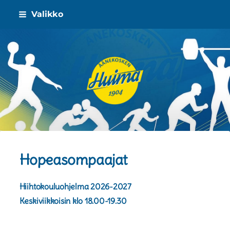
Siirry
Valikko
sivun
sisältöön
Äänekosken Huima ry
Hopeasompaajat
Hiihtokouluohjelma 2026-2027
Keskiviikkoisin klo 18.00-19.30