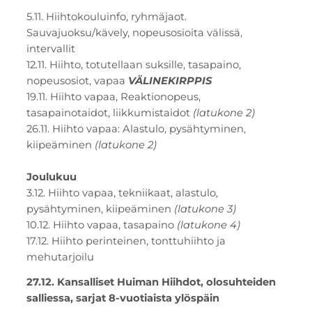
5.11. Hiihtokouluinfo, ryhmäjaot.
Sauvajuoksu/kävely, nopeusosioita välissä,
intervallit
12.11. Hiihto, totutellaan suksille, tasapaino,
nopeusosiot, vapaa
VÄLINEKIRPPIS
19.11. Hiihto vapaa, Reaktionopeus,
tasapainotaidot, liikkumistaidot
(latukone 2)
26.11. Hiihto vapaa: Alastulo, pysähtyminen,
kiipeäminen
(latukone 2)
Joulukuu
3.12. Hiihto vapaa, tekniikaat, alastulo,
pysähtyminen, kiipeäminen
(latukone 3)
10.12. Hiihto vapaa, tasapaino
(latukone 4)
17.12. Hiihto perinteinen, tonttuhiihto ja
mehutarjoilu
27.12. Kansalliset Huiman Hiihdot, olosuhteiden
salliessa, sarjat 8-vuotiaista ylöspäin