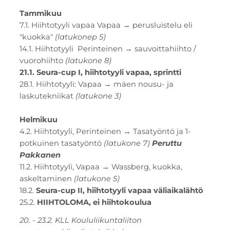
Tammikuu
7.1. Hiihtotyyli vapaa Vapaa → perusluistelu eli
"kuokka"
(latukonep 5)
14.1. Hiihtotyyli Perinteinen → sauvoittahiihto /
vuorohiihto
(latukone 8)
21.1. Seura-cup I, hiihtotyyli vapaa, sprintti
28.1. Hiihtotyyli: Vapaa → mäen nousu- ja
laskutekniikat
(latukone 3)
Helmikuu
4.2. Hiihtotyyli, Perinteinen → Tasatyöntö ja 1-
potkuinen tasatyöntö
(latukone 7)
Peruttu
Pakkanen
11.2. Hiihtotyyli, Vapaa → Wassberg, kuokka,
askeltaminen
(latukone 5)
18.2.
Seura-cup II, hiihtotyyli vapaa väliaikalähtö
25.2.
HIIHTOLOMA, ei hiihtokoulua
20. - 23.2. KLL Koululiikuntaliiton