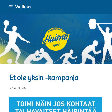
Siirry
Valikko
sivun
sisältöön
Äänekosken Huima ry
Et ole yksin -kampanja
23.4.2024