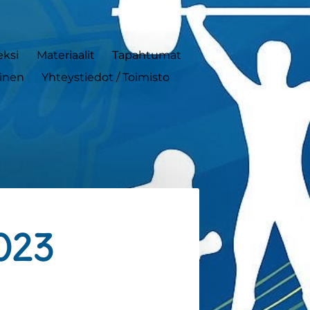
eksi
Materiaalit
Tapahtumat
minen
Yhteystiedot / Toimisto
2023