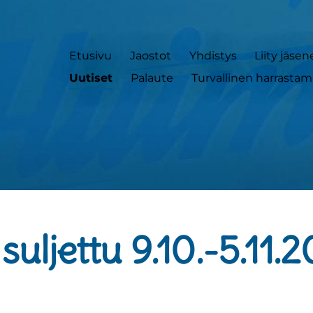
Etusivu
Jaostot
Yhdistys
Liity jäsen
Uutiset
Palaute
Turvallinen harrasta
suljettu 9.10.-5.11.