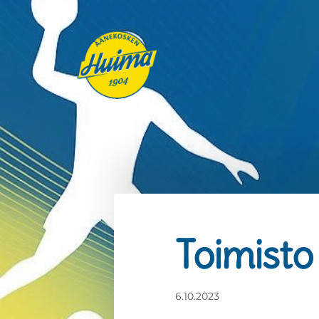
Siirry
sivun
sisältöön
Äänekosken Huima ry
Toimisto 
6.10.2023